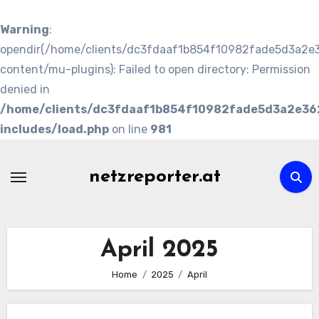
Warning
:
opendir(/home/clients/dc3fdaaf1b854f10982fade5d3a2e36
content/mu-plugins): Failed to open directory: Permission
denied in
/home/clients/dc3fdaaf1b854f10982fade5d3a2e362
includes/load.php
on line
981
Skip
to
netzreporter.at
content
April 2025
Home
2025
April